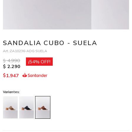
SANDALIA CUBO - SUELA
ZA10236-ADG SUELA
4.990
$
54
2.290
$
1.947
$
Variantes: