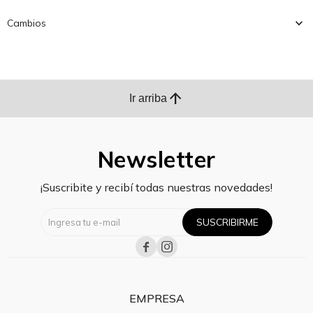
Cambios
arrow_upward
Ir arriba
Newsletter
¡Suscribite y recibí todas nuestras novedades!
SUSCRIBIRME


EMPRESA