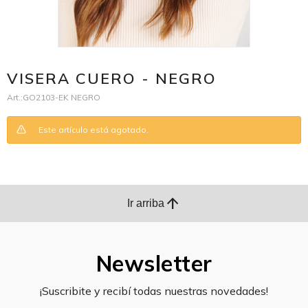
VISERA CUERO - NEGRO
GO2103-EK NEGRO
Este artículo está agotado.
arrow_upward
Ir arriba
Newsletter
¡Suscribite y recibí todas nuestras novedades!