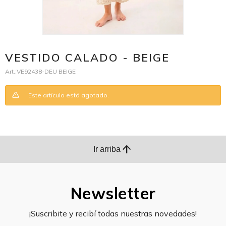
VESTIDO CALADO - BEIGE
VE92438-DEU BEIGE
Este artículo está agotado.
arrow_upward
Ir arriba
Newsletter
¡Suscribite y recibí todas nuestras novedades!