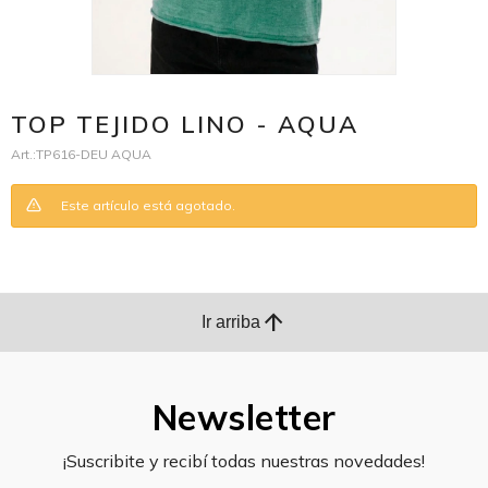
TOP TEJIDO LINO - AQUA
TP616-DEU AQUA
Este artículo está agotado.
arrow_upward
Ir arriba
Newsletter
¡Suscribite y recibí todas nuestras novedades!