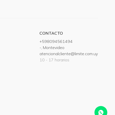
CONTACTO
+598094561494
-, Montevideo
atencionalcliente@limite.com.uy
10 - 17 horarios