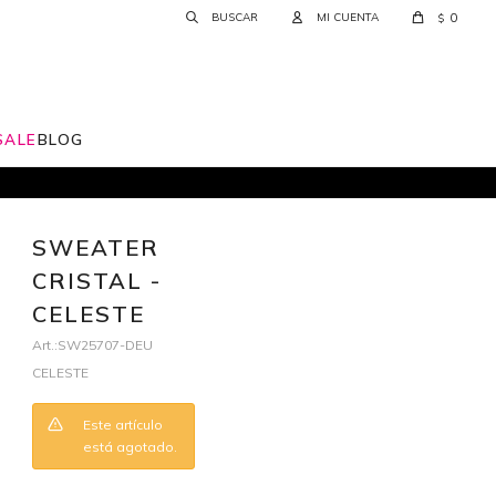
0
$
SALE
BLOG
SWEATER
CRISTAL -
CELESTE
SW25707-DEU
CELESTE
Este artículo
está agotado.