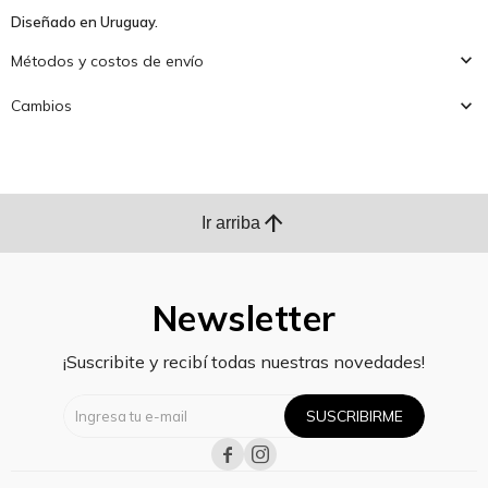
Diseñado en Uruguay.
Métodos y costos de envío
Cambios
arrow_upward
Ir arriba
Newsletter
¡Suscribite y recibí todas nuestras novedades!
SUSCRIBIRME

