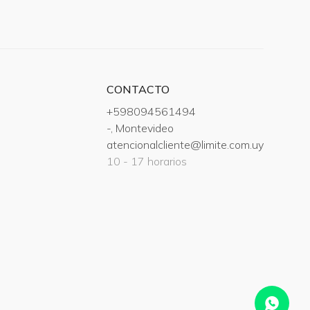
CONTACTO
+598094561494
-, Montevideo
atencionalcliente@limite.com.uy
10 - 17 horarios