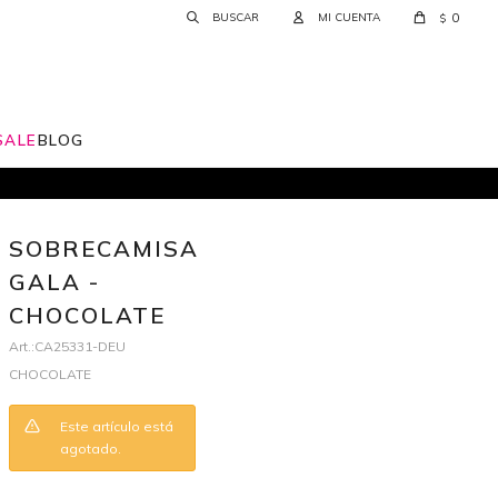
0
$
SALE
BLOG
SOBRECAMISA
GALA -
CHOCOLATE
CA25331-DEU
CHOCOLATE
Este artículo está
agotado.