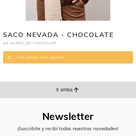
SACO NEVADA - CHOCOLATE
SA4252_DEU CHOCOLATE
Este artículo está agotado.
arrow_upward
Ir arriba
Newsletter
¡Suscribite y recibí todas nuestras novedades!