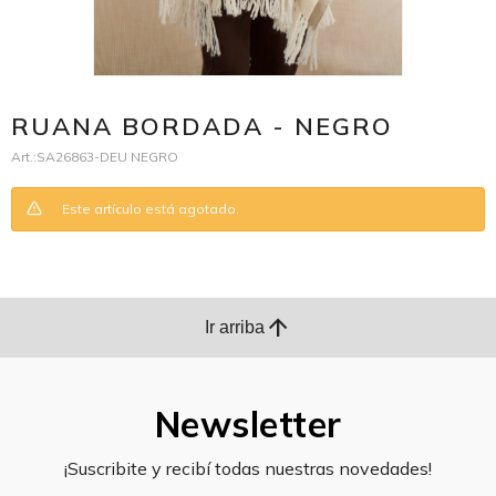
RUANA BORDADA - NEGRO
SA26863-DEU NEGRO
Este artículo está agotado.
arrow_upward
Ir arriba
Newsletter
¡Suscribite y recibí todas nuestras novedades!