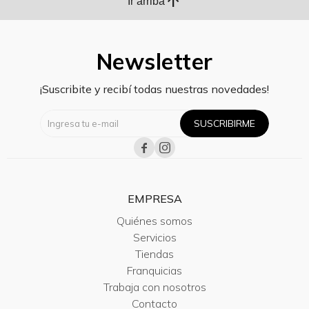
arrow_upward
Ir arriba
Newsletter
¡Suscribite y recibí todas nuestras novedades!
SUSCRIBIRME


EMPRESA
Quiénes somos
Servicios
Tiendas
Franquicias
Trabaja con nosotros
Contacto