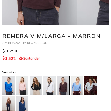
REMERA V M/LARGA - MARRON
REW26404V_DEU MARRON
1.790
$
1.522
$
Variantes: