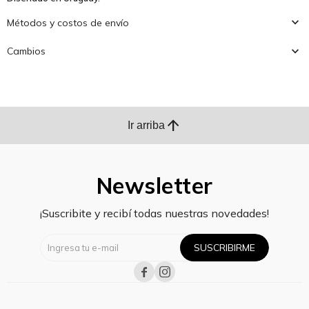
Métodos y costos de envío
Cambios
arrow_upward
Ir arriba
Newsletter
¡Suscribite y recibí todas nuestras novedades!
SUSCRIBIRME

