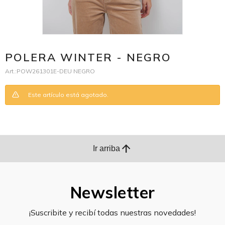
POLERA WINTER - NEGRO
POW261301E-DEU NEGRO
Este artículo está agotado.
arrow_upward
Ir arriba
Newsletter
¡Suscribite y recibí todas nuestras novedades!