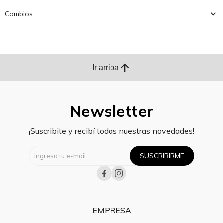
Cambios
arrow_upward
Ir arriba
Newsletter
¡Suscribite y recibí todas nuestras novedades!
SUSCRIBIRME


EMPRESA