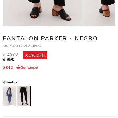
PANTALON PARKER - NEGRO
PA24810-DEU NEGRO
2.990
$
66
990
$
842
$
Variantes: