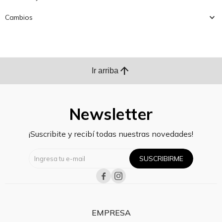
Cambios
arrow_upward
Ir arriba
Newsletter
¡Suscribite y recibí todas nuestras novedades!
SUSCRIBIRME


EMPRESA