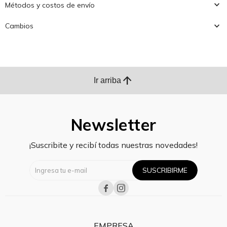
Métodos y costos de envío
Cambios
arrow_upward
Ir arriba
Newsletter
¡Suscribite y recibí todas nuestras novedades!
SUSCRIBIRME


EMPRESA