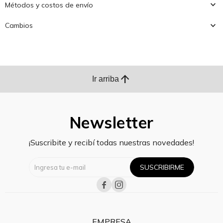
Métodos y costos de envío
Cambios
arrow_upward
Ir arriba
Newsletter
¡Suscribite y recibí todas nuestras novedades!
SUSCRIBIRME


EMPRESA