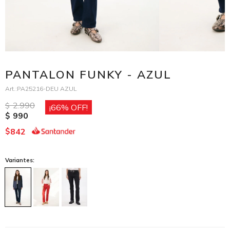
PANTALON FUNKY - AZUL
PA25216-DEU AZUL
2.990
$
66
990
$
842
$
Variantes: