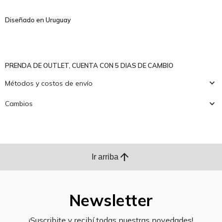
Diseñado en Uruguay
PRENDA DE OUTLET, CUENTA CON 5 DIAS DE CAMBIO
Métodos y costos de envío
Cambios
arrow_upward
Ir arriba
Newsletter
¡Suscribite y recibí todas nuestras novedades!