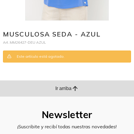
MUSCULOSA SEDA - AZUL
MM26427-DEU AZUL
Este artículo está agotado.
arrow_upward
Ir arriba
Newsletter
¡Suscribite y recibí todas nuestras novedades!