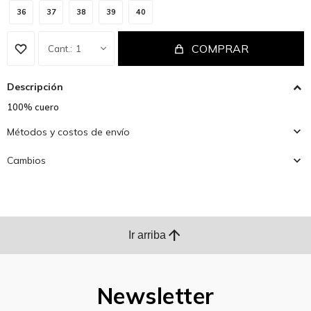
36
37
38
39
40
COMPRAR
1
Descripción
100% cuero
Métodos y costos de envío
Cambios
arrow_upward
Ir arriba
Newsletter