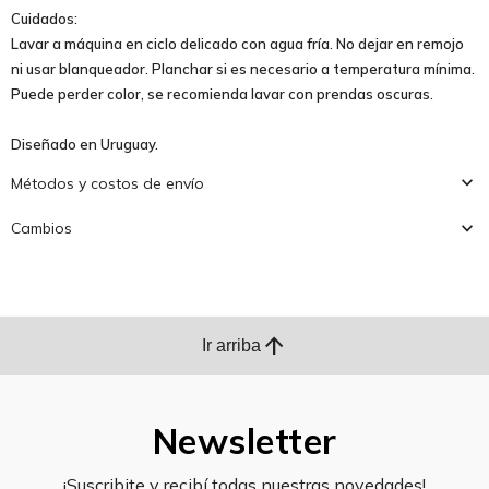
Cuidados:
Lavar a máquina en ciclo delicado con agua fría. No dejar en remojo
ni usar blanqueador. Planchar si es necesario a temperatura mínima.
Puede perder color, se recomienda lavar con prendas oscuras.
Diseñado en Uruguay.
Métodos y costos de envío
Cambios
arrow_upward
Ir arriba
Newsletter
¡Suscribite y recibí todas nuestras novedades!