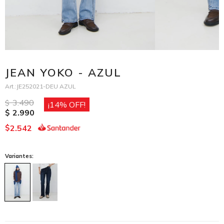
JEAN YOKO - AZUL
JE252021-DEU AZUL
3.490
$
14
2.990
$
2.542
$
Variantes: