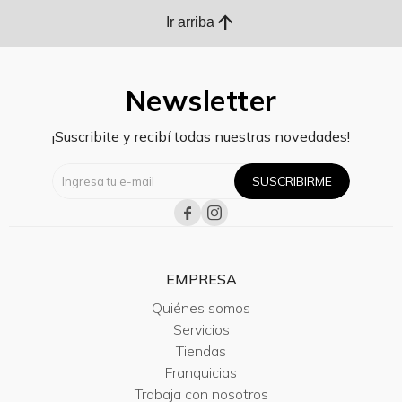
arrow_upward
Ir arriba
Newsletter
¡Suscribite y recibí todas nuestras novedades!
SUSCRIBIRME


EMPRESA
Quiénes somos
Servicios
Tiendas
Franquicias
Trabaja con nosotros