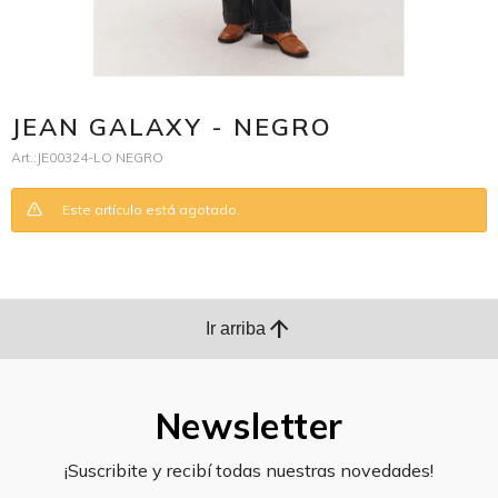
JEAN GALAXY - NEGRO
JE00324-LO NEGRO
Este artículo está agotado.
arrow_upward
Ir arriba
Newsletter
¡Suscribite y recibí todas nuestras novedades!