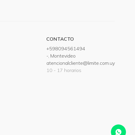
CONTACTO
+598094561494
-, Montevideo
atencionalcliente@limite.com.uy
10 - 17 horarios