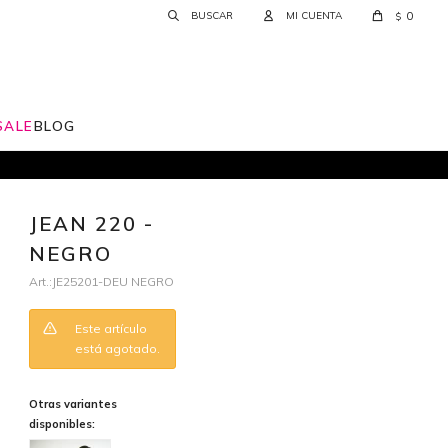
0
$
SALE
BLOG
JEAN 220 -
NEGRO
JE25201-DEU NEGRO
Este artículo
está agotado.
Otras variantes
disponibles: