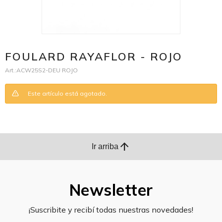
FOULARD RAYAFLOR - ROJO
ACW25S2-DEU ROJO
Este artículo está agotado.
arrow_upward
Ir arriba
Newsletter
¡Suscribite y recibí todas nuestras novedades!