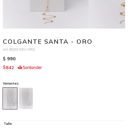
COLGANTE SANTA - ORO
BIJ30-DEU ORO
990
$
842
$
Variantes:
Talle: