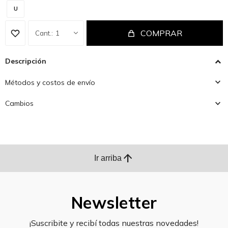
U
COMPRAR
1
Descripción
Métodos y costos de envío
Cambios
arrow_upward
Ir arriba
Newsletter
¡Suscribite y recibí todas nuestras novedades!