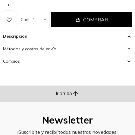
U
COMPRAR
1
Descripción
Métodos y costos de envío
Cambios
arrow_upward
Ir arriba
Newsletter
¡Suscribite y recibí todas nuestras novedades!