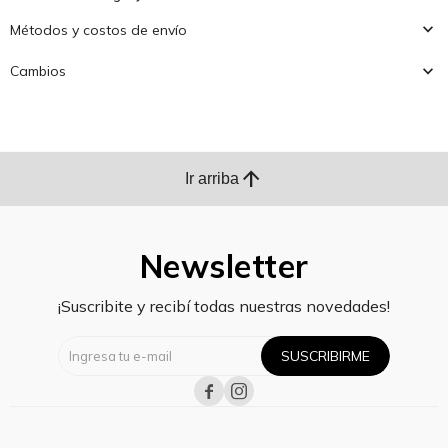
Métodos y costos de envío
Cambios
arrow_upward
Ir arriba
Newsletter
¡Suscribite y recibí todas nuestras novedades!
SUSCRIBIRME

