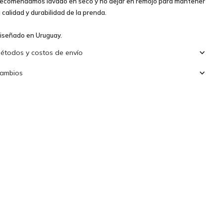
ecomendamos lavado en seco y no dejar en remojo para mantener
a calidad y durabilidad de la prenda.
iseñado en Uruguay.
étodos y costos de envío
ambios