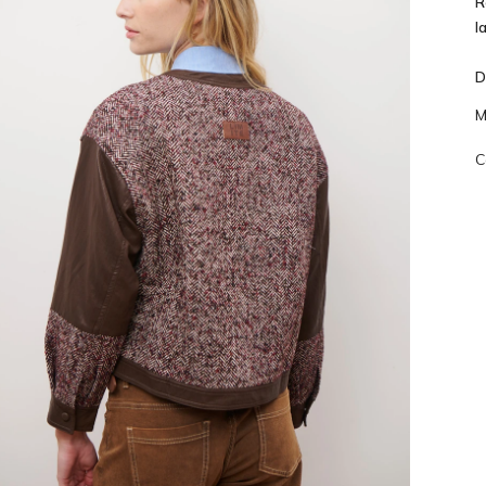
R
l
D
M
C