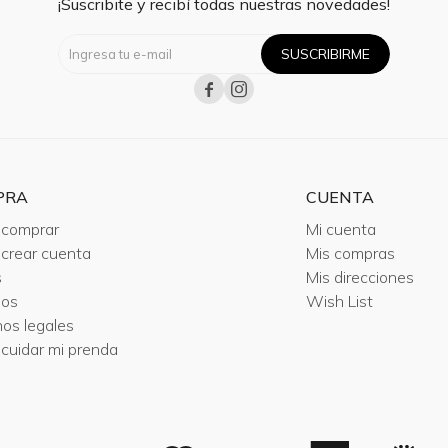
¡Suscribite y recibí todas nuestras novedades!
SUSCRIBIRME


PRA
CUENTA
comprar
Mi cuenta
crear cuenta
Mis compras
s
Mis direcciones
ios
Wish List
nos legales
cuidar mi prenda