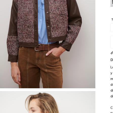
T
D
L
y
m
d
d
d
C