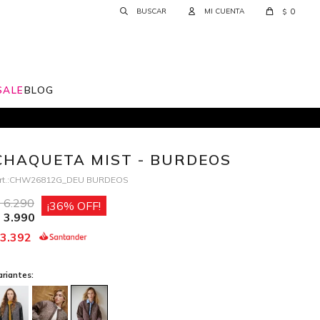
0
$
SALE
BLOG
CHAQUETA MIST - BURDEOS
CHW26812G_DEU BURDEOS
6.290
36
3.990
3.392
ariantes: