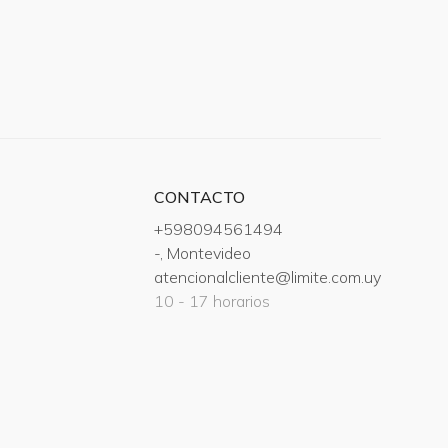
CONTACTO
+598094561494
-, Montevideo
atencionalcliente@limite.com.uy
10 - 17 horarios