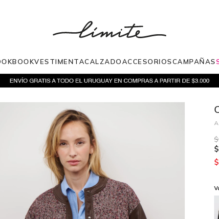
OOKBOOK
VESTIMENTA
CALZADO
ACCESORIOS
CAMPAÑAS
$
$
$
V