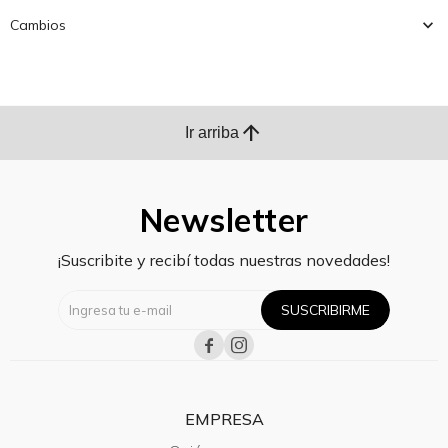
Cambios
arrow_upward
Ir arriba
Newsletter
¡Suscribite y recibí todas nuestras novedades!
SUSCRIBIRME


EMPRESA