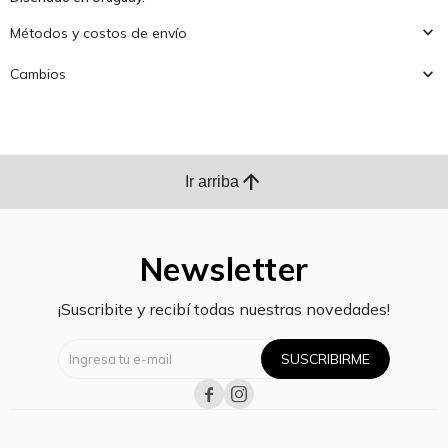
Métodos y costos de envío
Cambios
arrow_upward
Ir arriba
Newsletter
¡Suscribite y recibí todas nuestras novedades!
SUSCRIBIRME

