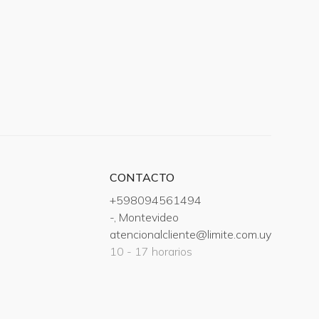
CONTACTO
+598094561494
-, Montevideo
atencionalcliente@limite.com.uy
10 - 17 horarios