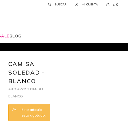
0
$
SALE
BLOG
CAMISA
SOLEDAD -
BLANCO
CAW25313M-DEU
BLANCO
Este artículo
está agotado.