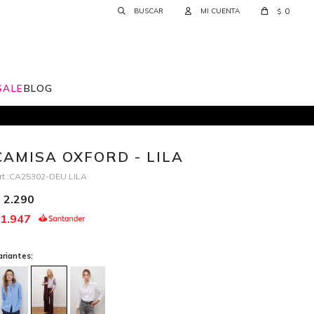
0
$
SALE
BLOG
CAMISA OXFORD - LILA
CA25302-DEU LILA
2.290
1.947
ariantes: