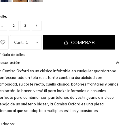
alle:
1
2
3
4
COMPRAR
1
Guía de talles
escripción
a Camisa Oxford es un clásico infaltable en cualquier guardarropa.
onfeccionada en tela resistente combina durabilidad con
omodidad, su corte recto, cuello clásico, botones frontales y puños
on botón, la hacen versátil para looks informales o casuales.
erfecta para combinar con pantalones de vestir, jeans o incluso
ebajo de un suéter o blazer, la Camisa Oxford es una pieza
temporal que se adapta a múltiples estilos y ocasiones.
uidados: