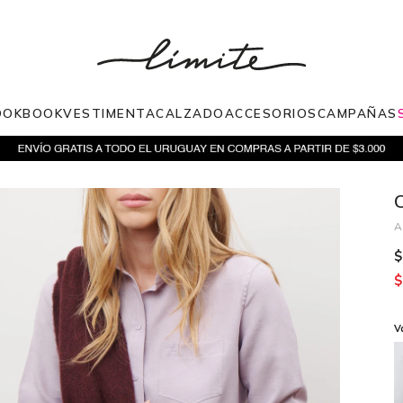
OOKBOOK
VESTIMENTA
CALZADO
ACCESORIOS
CAMPAÑAS
$
$
V