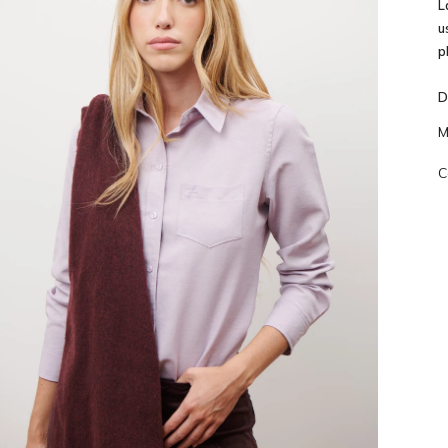
L
u
p
D
M
C