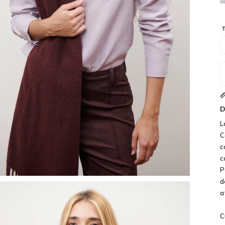
T
D
L
C
c
c
P
d
a
C