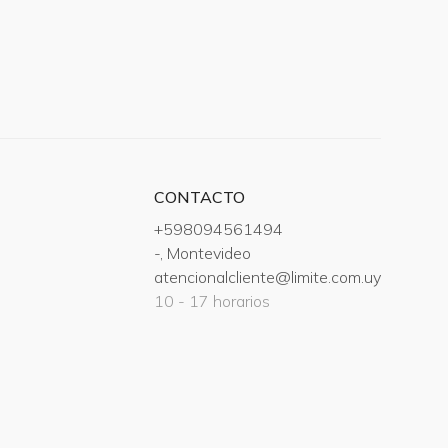
CONTACTO
+598094561494
-, Montevideo
atencionalcliente@limite.com.uy
10 - 17 horarios