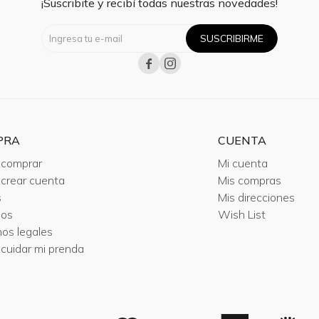
¡Suscribite y recibí todas nuestras novedades!
SUSCRIBIRME


PRA
CUENTA
comprar
Mi cuenta
crear cuenta
Mis compras
s
Mis direcciones
ios
Wish List
nos legales
cuidar mi prenda