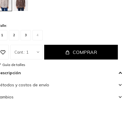
alle:
1
2
3
4
COMPRAR
1
Guía de talles
escripción
étodos y costos de envío
ambios