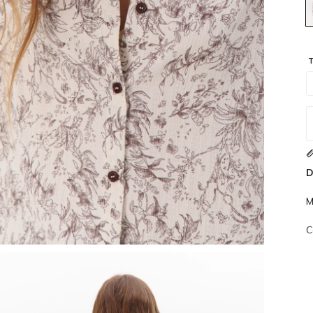
T
D
M
C