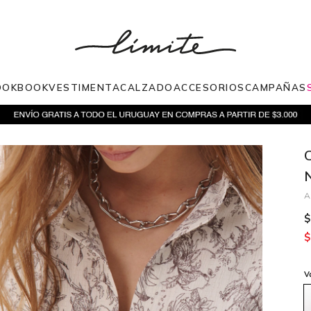
OOKBOOK
VESTIMENTA
CALZADO
ACCESORIOS
CAMPAÑAS
$
$
V