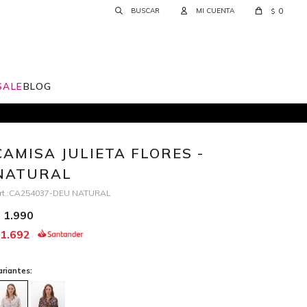
0
$
SALE
BLOG
CAMISA JULIETA FLORES -
NATURAL
CA254037-DEU NATURAL
1.990
1.692
ariantes: