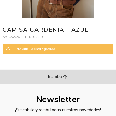
CAMISA GARDENIA - AZUL
CAW26108H_DEU AZUL
Este artículo está agotado.
arrow_upward
Ir arriba
Newsletter
¡Suscribite y recibí todas nuestras novedades!