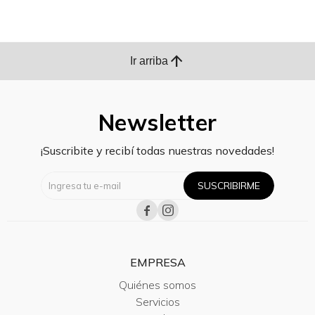
arrow_upward
Ir arriba
Newsletter
¡Suscribite y recibí todas nuestras novedades!
SUSCRIBIRME


EMPRESA
Quiénes somos
Servicios