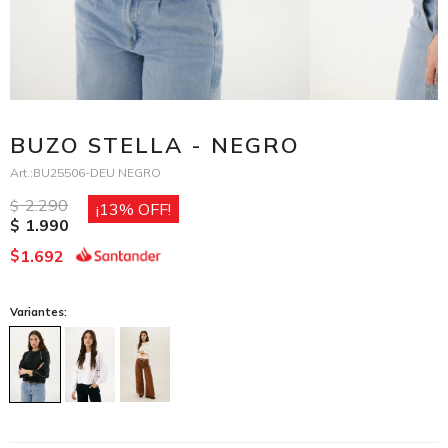
BUZO STELLA - NEGRO
BU25506-DEU NEGRO
2.290
$
13
1.990
$
1.692
$
Variantes: