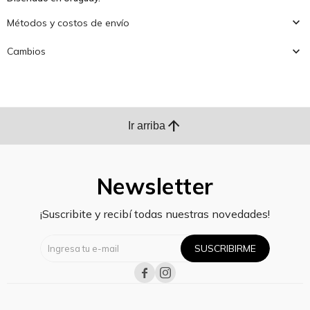
Métodos y costos de envío
Cambios
arrow_upward
Ir arriba
Newsletter
¡Suscribite y recibí todas nuestras novedades!
SUSCRIBIRME

