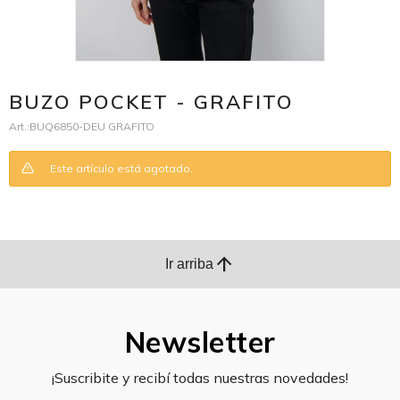
BUZO POCKET - GRAFITO
BUQ6850-DEU GRAFITO
Este artículo está agotado.
arrow_upward
Ir arriba
Newsletter
¡Suscribite y recibí todas nuestras novedades!