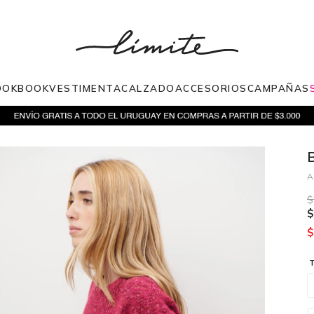
OOKBOOK
VESTIMENTA
CALZADO
ACCESORIOS
CAMPAÑAS
$
$
$
T