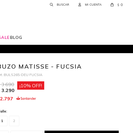
0
$
SALE
BLOG
BUZO MATISSE - FUCSIA
BULS265-DEU FUCSIA
3.690
10
3.290
2.797
alle:
1
2