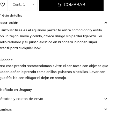
COMPRAR
1
Guía de talles
escripción
l Buzo Matisse es el equilibrio perfecto entre comodidad y estilo.
on un tejido suave y cálido, ofrece abrigo sin perder ligereza. Su
uello redondo y su punto elástico en la cadera lo hacen super
ersátil para cualquier look.
uidados:
ara esta prenda recomendamos evitar el contacto con objetos que
uedan dañar la prenda como anillos, pulseras o hebillas. Lavar con
gua fría. No centrifugar ni dejar en remojo.
iseñado en Uruguay.
étodos y costos de envío
ambios