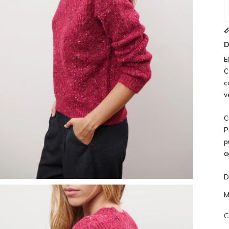
D
E
C
c
v
C
P
p
a
D
M
C