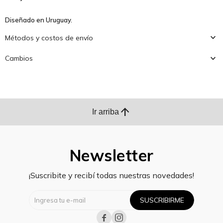
Diseñado en Uruguay.
Métodos y costos de envío
Cambios
arrow_upward
Ir arriba
Newsletter
¡Suscribite y recibí todas nuestras novedades!
SUSCRIBIRME

