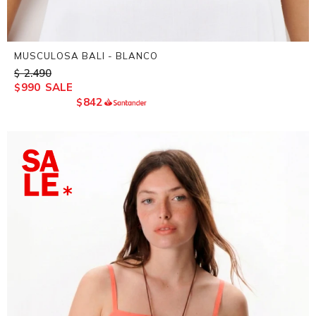
MUSCULOSA BALI - BLANCO
2.490
$
990
$
842
$