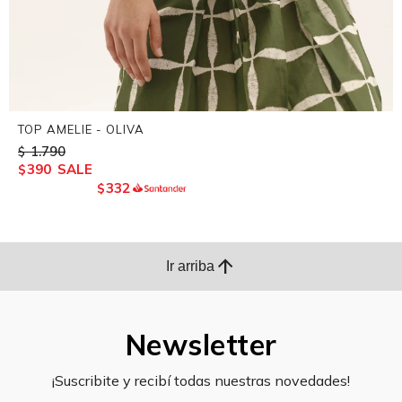
TOP AMELIE - OLIVA
1.790
$
390
$
332
$
arrow_upward
Ir arriba
Newsletter
¡Suscribite y recibí todas nuestras novedades!