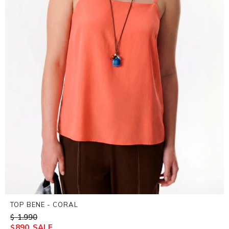
TOP BENE - CORAL
1.990
$
890
$