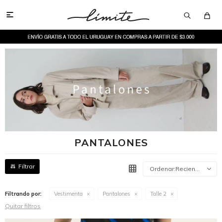

PANTALONES
Recientes
Filtrando por:
Vestimenta
Pantalones
Talle 2
Quitar filtros