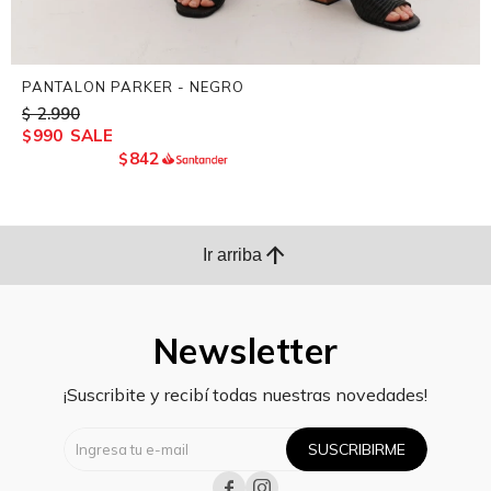
PANTALON PARKER - NEGRO
2.990
$
990
$
842
$
arrow_upward
Ir arriba
Newsletter
¡Suscribite y recibí todas nuestras novedades!
SUSCRIBIRME

