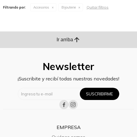
Quitar filtros
Filtrando por:
Accesorios
Bijouterie
arrow_upward
Ir arriba
Newsletter
¡Suscribite y recibí todas nuestras novedades!
SUSCRIBIRME


EMPRESA