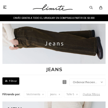

JEANS
Recientes
Quitar filtros
Filtrando por:
Vestimenta
Jeans
Talle 5