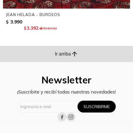
JEAN HELADA - BURDEOS
3.990
$
3.392
$
arrow_upward
Ir arriba
Newsletter
¡Suscribite y recibí todas nuestras novedades!
SUSCRIBIRME

