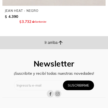
JEAN HEAT - NEGRO
4.390
$
3.732
$
arrow_upward
Ir arriba
Newsletter
¡Suscribite y recibí todas nuestras novedades!
SUSCRIBIRME

