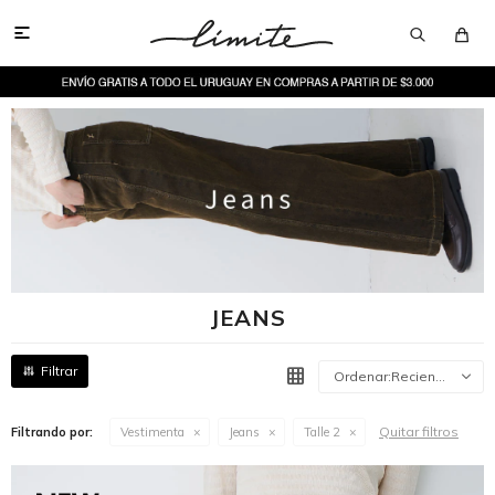

JEANS
Recientes
Quitar filtros
Filtrando por:
Vestimenta
Jeans
Talle 2