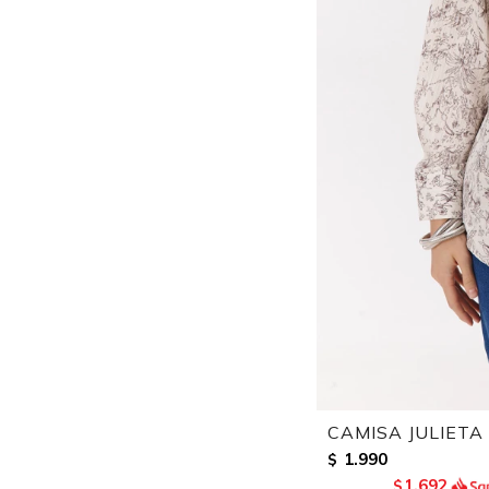
CAMISA JULIETA
1.990
$
1.692
$