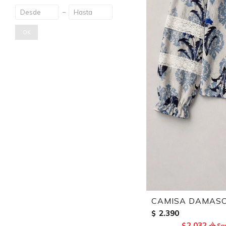
OK
CAMISA DAMASC
2.390
$
2.032
$