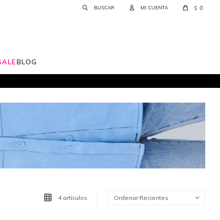
0
$
SALE
BLOG
4 artículos
Recientes