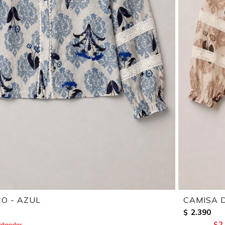
O - AZUL
CAMISA 
2.390
$
2
$