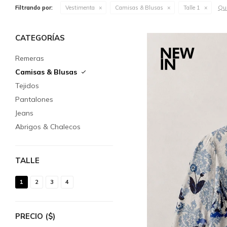
Qui
Filtrando por:
Vestimenta
Camisas & Blusas
Talle 1
CATEGORÍAS
Remeras
Camisas & Blusas
Tejidos
Pantalones
Jeans
Abrigos & Chalecos
TALLE
1
2
3
4
PRECIO
($)