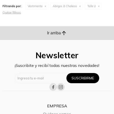
Filtrando por:
Vestimenta
Abrigos & Chalecos
Talle U
Quitar filtros
arrow_upward
Ir arriba
Newsletter
¡Suscribite y recibí todas nuestras novedades!
SUSCRIBIRME


EMPRESA