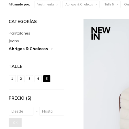
Qui
Filtrando por:
Vestimenta
Abrigos & Chalecos
Talle 5
CATEGORÍAS
Pantalones
Jeans
Abrigos & Chalecos
TALLE
1
2
3
4
5
PRECIO
($)
OK