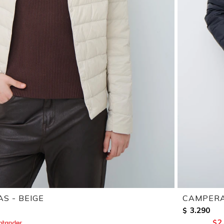
S - BEIGE
CAMPERA
3.290
$
2
$