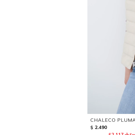
CHALECO PLUMAS
2.490
$
2.117
$