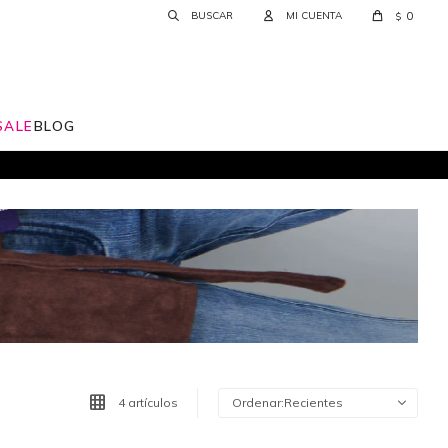
0
$
SALE
BLOG
4 artículos
Recientes