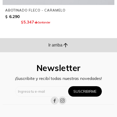
ABOTINADO FLECO - CARAMELO
6.290
$
5.347
$
arrow_upward
Ir arriba
Newsletter
¡Suscribite y recibí todas nuestras novedades!
SUSCRIBIRME

