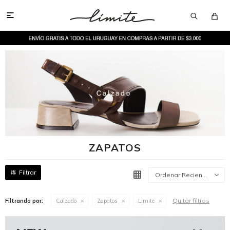

ZAPATOS
Recientes
Quitar filtros
Filtrando por:
Calzado
Zapatos
Limite